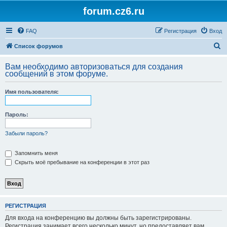
forum.cz6.ru
FAQ
Регистрация
Вход
П
Список форумов
о
Вам необходимо авторизоваться для создания
и
сообщений в этом форуме.
с
Имя пользователя:
к
Пароль:
Забыли пароль?
Запомнить меня
Скрыть моё пребывание на конференции в этот раз
РЕГИСТРАЦИЯ
Для входа на конференцию вы должны быть зарегистрированы.
Регистрация занимает всего несколько минут, но предоставляет вам