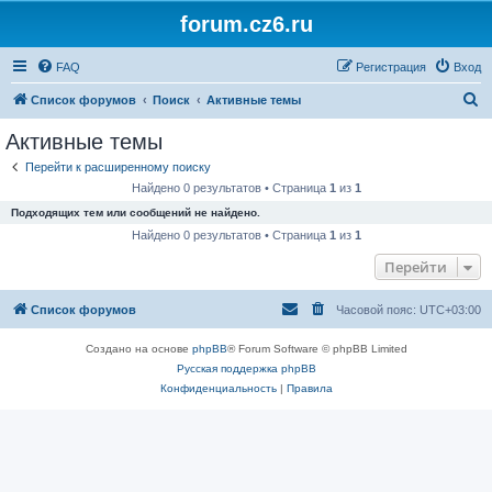
forum.cz6.ru
FAQ
Регистрация
Вход
П
Список форумов
Поиск
Активные темы
о
Активные темы
и
Перейти к расширенному поиску
с
Найдено 0 результатов • Страница
1
из
1
к
Подходящих тем или сообщений не найдено.
Найдено 0 результатов • Страница
1
из
1
Перейти
Список форумов
Часовой пояс:
UTC+03:00
Создано на основе
phpBB
® Forum Software © phpBB Limited
Русская поддержка phpBB
Конфиденциальность
|
Правила