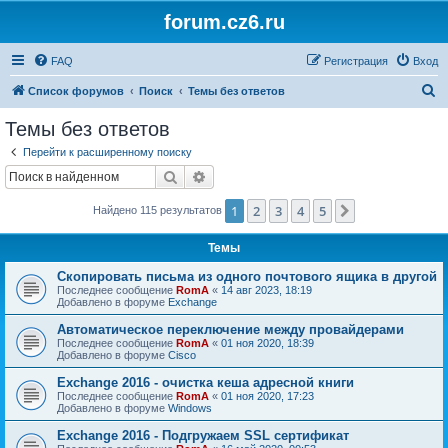
forum.cz6.ru
FAQ
Регистрация
Вход
П
Список форумов
Поиск
Темы без ответов
о
Темы без ответов
и
Перейти к расширенному поиску
с
Поиск
Расширенный поиск
к
1
2
3
4
5
След.
Найдено 115 результатов
Темы
Скопировать письма из одного почтового ящика в другой
Последнее сообщение
RomA
«
14 авг 2023, 18:19
Добавлено в форуме
Exchange
Автоматическое переключение между провайдерами
Последнее сообщение
RomA
«
01 ноя 2020, 18:39
Добавлено в форуме
Cisco
Exchange 2016 - очистка кеша адресной книги
Последнее сообщение
RomA
«
01 ноя 2020, 17:23
Добавлено в форуме
Windows
Exchange 2016 - Подгружаем SSL сертификат