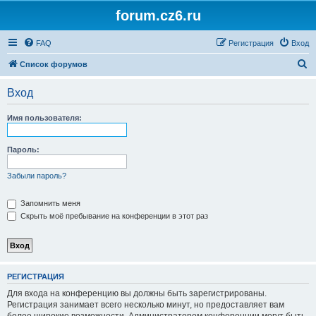
forum.cz6.ru
FAQ
Регистрация
Вход
П
Список форумов
о
Вход
и
с
Имя пользователя:
к
Пароль:
Забыли пароль?
Запомнить меня
Скрыть моё пребывание на конференции в этот раз
РЕГИСТРАЦИЯ
Для входа на конференцию вы должны быть зарегистрированы.
Регистрация занимает всего несколько минут, но предоставляет вам
более широкие возможности. Администратором конференции могут быть