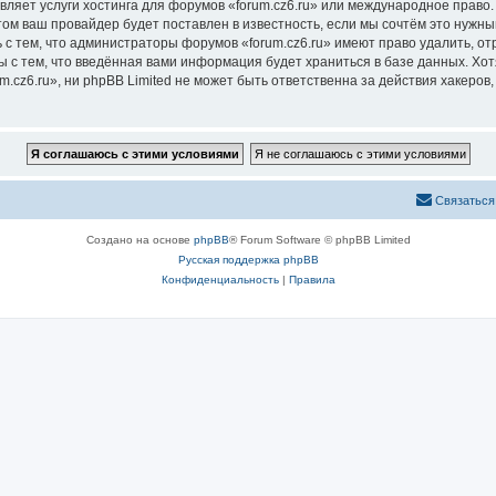
вляет услуги хостинга для форумов «forum.cz6.ru» или международное право
м ваш провайдер будет поставлен в известность, если мы сочтём это нужны
с тем, что администраторы форумов «forum.cz6.ru» имеют право удалить, от
ы с тем, что введённая вами информация будет храниться в базе данных. Хо
cz6.ru», ни phpBB Limited не может быть ответственна за действия хакеров,
Связаться
Создано на основе
phpBB
® Forum Software © phpBB Limited
Русская поддержка phpBB
Конфиденциальность
|
Правила