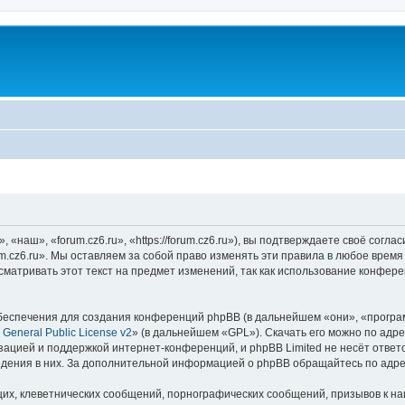
«наш», «forum.cz6.ru», «https://forum.cz6.ru»), вы подтверждаете своё согл
m.cz6.ru». Мы оставляем за собой право изменять эти правила в любое время 
матривать этот текст на предмет изменений, так как использование конфере
еспечения для создания конференций phpBB (в дальнейшем «они», «програ
General Public License v2
» (в дальнейшем «GPL»). Скачать его можно по адр
зацией и поддержкой интернет-конференций, и phpBB Limited не несёт ответ
ведения в них. За дополнительной информацией о phpBB обращайтесь по адр
их, клеветнических сообщений, порнографических сообщений, призывов к на