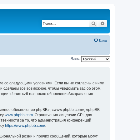
Поиск
Расширенный по
Вход
Язык:
асие со следующими условиями. Если вы не согласны с ними,
и сделаем всё возможное, чтобы уведомить вас об этом,
нции «forum.cz6.ru» после обновления/исправления
ммное обеспечение phpBB», «www.phpbb.com», «phpBB
есу
www.phpbb.com
. Ограничения лицензии GPL для
ственности за то, что администрация конференций
есу
https://www.phpbb.com/
.
циональной розни и прочих сообщений, которые могут