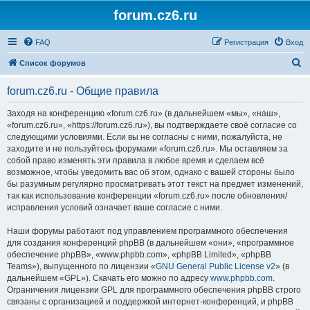
forum.cz6.ru
FAQ
Регистрация
Вход
П
Список форумов
о
forum.cz6.ru - Общие правила
и
с
Заходя на конференцию «forum.cz6.ru» (в дальнейшем «мы», «наш»,
«forum.cz6.ru», «https://forum.cz6.ru»), вы подтверждаете своё согласие со
к
следующими условиями. Если вы не согласны с ними, пожалуйста, не
заходите и не пользуйтесь форумами «forum.cz6.ru». Мы оставляем за
собой право изменять эти правила в любое время и сделаем всё
возможное, чтобы уведомить вас об этом, однако с вашей стороны было
бы разумным регулярно просматривать этот текст на предмет изменений,
так как использование конференции «forum.cz6.ru» после обновления/
исправления условий означает ваше согласие с ними.
Наши форумы работают под управлением программного обеспечения
для создания конференций phpBB (в дальнейшем «они», «программное
обеспечение phpBB», «www.phpbb.com», «phpBB Limited», «phpBB
Teams»), выпущенного по лицензии «
GNU General Public License v2
» (в
дальнейшем «GPL»). Скачать его можно по адресу
www.phpbb.com
.
Ограничения лицензии GPL для программного обеспечения phpBB строго
связаны с организацией и поддержкой интернет-конференций, и phpBB