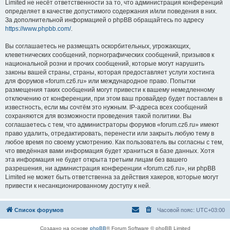
Limited не несёт ответственности за то, что администрация конференций
определяет в качестве допустимого содержания и/или поведения в них.
За дополнительной информацией о phpBB обращайтесь по адресу
https://www.phpbb.com/
.
Вы соглашаетесь не размещать оскорбительных, угрожающих,
клеветнических сообщений, порнографических сообщений, призывов к
национальной розни и прочих сообщений, которые могут нарушить
законы вашей страны, страны, которая предоставляет услуги хостинга
для форумов «forum.cz6.ru» или международное право. Попытки
размещения таких сообщений могут привести к вашему немедленному
отключению от конференции, при этом ваш провайдер будет поставлен в
известность, если мы сочтём это нужным. IP-адреса всех сообщений
сохраняются для возможности проведения такой политики. Вы
соглашаетесь с тем, что администраторы форумов «forum.cz6.ru» имеют
право удалить, отредактировать, перенести или закрыть любую тему в
любое время по своему усмотрению. Как пользователь вы согласны с тем,
что введённая вами информация будет храниться в базе данных. Хотя
эта информация не будет открыта третьим лицам без вашего
разрешения, ни администрация конференции «forum.cz6.ru», ни phpBB
Limited не может быть ответственна за действия хакеров, которые могут
привести к несанкционированному доступу к ней.
Список форумов
Часовой пояс:
UTC+03:00
Создано на основе
phpBB
® Forum Software © phpBB Limited