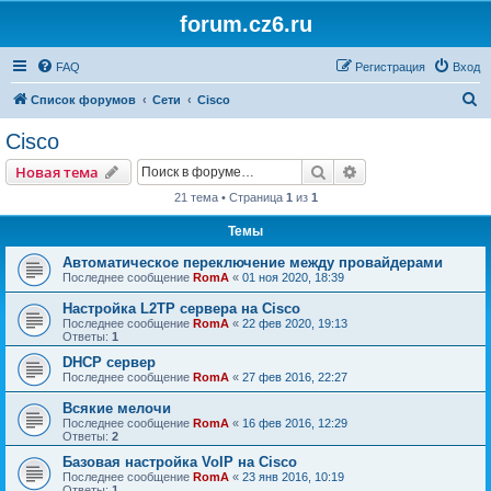
forum.cz6.ru
FAQ
Регистрация
Вход
П
Список форумов
Сети
Cisco
о
Cisco
и
Поиск
Расширенный пои
Новая тема
с
21 тема • Страница
1
из
1
к
Темы
Автоматическое переключение между провайдерами
Последнее сообщение
RomA
«
01 ноя 2020, 18:39
Настройка L2TP сервера на Cisco
Последнее сообщение
RomA
«
22 фев 2020, 19:13
Ответы:
1
DHCP сервер
Последнее сообщение
RomA
«
27 фев 2016, 22:27
Всякие мелочи
Последнее сообщение
RomA
«
16 фев 2016, 12:29
Ответы:
2
Базовая настройка VoIP на Cisco
Последнее сообщение
RomA
«
23 янв 2016, 10:19
Ответы:
1