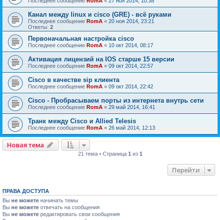
Последнее сообщение
RomA
«
27 ноя 2014, 10:38
Канал между linux и cisco (GRE) - всё руками
Последнее сообщение
RomA
«
20 ноя 2014, 23:21
Ответы:
2
Первоначальная настройка cisco
Последнее сообщение
RomA
«
10 окт 2014, 08:17
Активация лицензий на IOS старше 15 версии
Последнее сообщение
RomA
«
09 окт 2014, 22:57
Cisco в качестве sip клиента
Последнее сообщение
RomA
«
09 окт 2014, 22:42
Cisco - Пробрасываем порты из интернета внутрь сети
Последнее сообщение
RomA
«
29 май 2014, 16:41
Транк между Cisco и Allied Telesis
Последнее сообщение
RomA
«
26 май 2014, 12:13
Новая тема
21 тема • Страница
1
из
1
Перейти
ПРАВА ДОСТУПА
Вы
не можете
начинать темы
Вы
не можете
отвечать на сообщения
Вы
не можете
редактировать свои сообщения