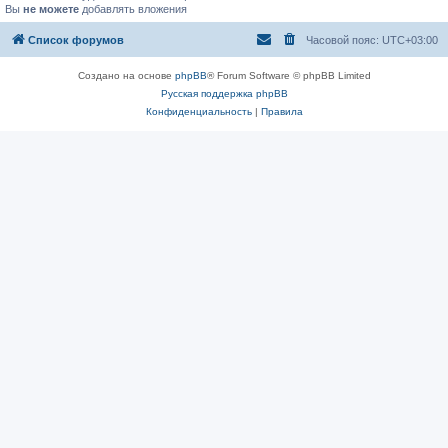
Вы
не можете
добавлять вложения
Список форумов
Часовой пояс:
UTC+03:00
Создано на основе
phpBB
® Forum Software © phpBB Limited
Русская поддержка phpBB
Конфиденциальность
|
Правила