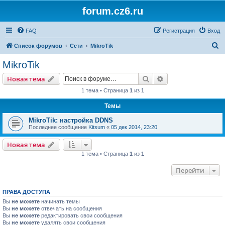
forum.cz6.ru
FAQ
Регистрация
Вход
П
Список форумов
Сети
MikroTik
о
MikroTik
и
Поиск
Расширенный пои
Новая тема
с
1 тема • Страница
1
из
1
к
Темы
MikroTik: настройка DDNS
Последнее сообщение
Kitsum
«
05 дек 2014, 23:20
Новая тема
1 тема • Страница
1
из
1
Перейти
ПРАВА ДОСТУПА
Вы
не можете
начинать темы
Вы
не можете
отвечать на сообщения
Вы
не можете
редактировать свои сообщения
Вы
не можете
удалять свои сообщения