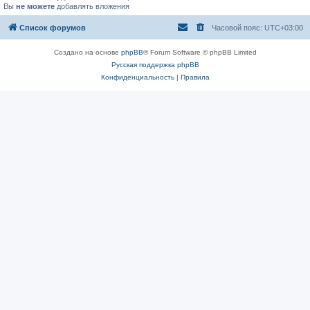
Вы
не можете
добавлять вложения
Список форумов
Часовой пояс:
UTC+03:00
Создано на основе
phpBB
® Forum Software © phpBB Limited
Русская поддержка phpBB
Конфиденциальность
|
Правила