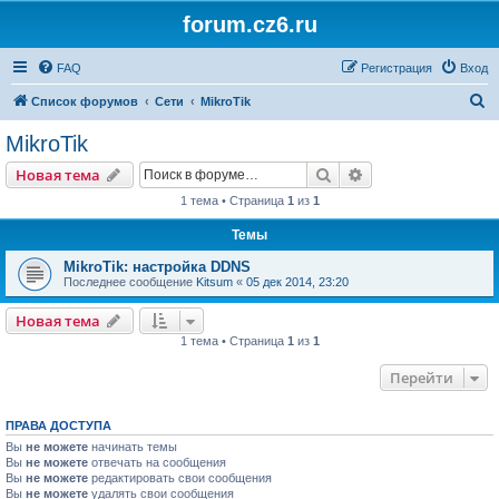
forum.cz6.ru
FAQ
Регистрация
Вход
П
Список форумов
Сети
MikroTik
о
MikroTik
и
Поиск
Расширенный пои
Новая тема
с
1 тема • Страница
1
из
1
к
Темы
MikroTik: настройка DDNS
Последнее сообщение
Kitsum
«
05 дек 2014, 23:20
Новая тема
1 тема • Страница
1
из
1
Перейти
ПРАВА ДОСТУПА
Вы
не можете
начинать темы
Вы
не можете
отвечать на сообщения
Вы
не можете
редактировать свои сообщения
Вы
не можете
удалять свои сообщения