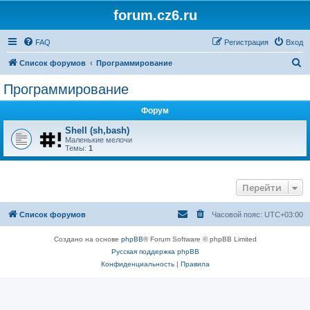
forum.cz6.ru
FAQ
Регистрация
Вход
П
Список форумов
Программирование
о
Программирование
и
Форум
с
к
Shell (sh,bash)
Маленькие мелочи
Темы:
1
Перейти
Список форумов
Часовой пояс:
UTC+03:00
Создано на основе
phpBB
® Forum Software © phpBB Limited
Русская поддержка phpBB
Конфиденциальность
|
Правила