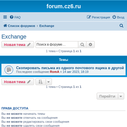
forum.cz6.ru
FAQ
Регистрация
Вход
П
Список форумов
Exchange
о
Exchange
и
Поиск
Расширенный пои
Новая тема
с
1 тема • Страница
1
из
1
к
Темы
Скопировать письма из одного почтового ящика в другой
Последнее сообщение
RomA
«
14 авг 2023, 18:19
Новая тема
1 тема • Страница
1
из
1
Перейти
ПРАВА ДОСТУПА
Вы
не можете
начинать темы
Вы
не можете
отвечать на сообщения
Вы
не можете
редактировать свои сообщения
Вы
не можете
удалять свои сообщения