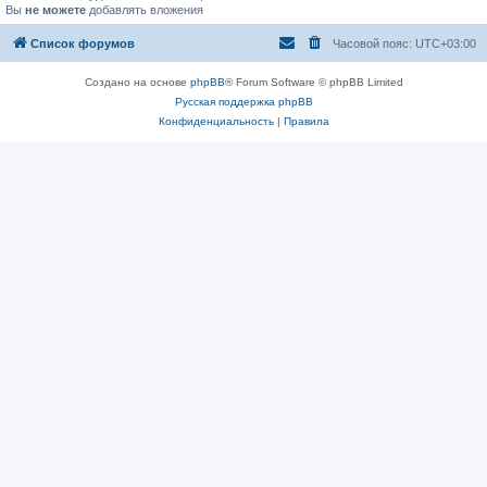
Вы
не можете
добавлять вложения
Список форумов
Часовой пояс:
UTC+03:00
Создано на основе
phpBB
® Forum Software © phpBB Limited
Русская поддержка phpBB
Конфиденциальность
|
Правила