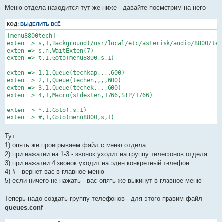
Меню отдела находится тут же ниже - давайте посмотрим на него
КОД:
ВЫДЕЛИТЬ ВСЁ
[menu8800tech]

exten => s,1,Background(/usr/local/etc/asterisk/audio/8800/tec
exten => s,n,WaitExten(7)

exten => t,1,Goto(menu8800,s,1)

exten => 1,1,Queue(techkap,,,,600)

exten => 2,1,Queue(techen,,,,600)

exten => 3,1,Queue(techek,,,,600)

exten => 4,1,Macro(stdexten,1766,SIP/1766)

exten => *,1,Goto(,s,1)

Тут:
1) опять же проигрываем файл с меню отдела
2) при нажатии на 1-3 - звонок уходит на группу телефонов отдела
3) при нажатии 4 звонок уходит на один конкретный телефон
4) # - вернет вас в главное меню
5) если ничего не нажать - вас опять же выкинут в главное меню
Теперь надо создать группу телефонов - для этого правим файл
queues.conf