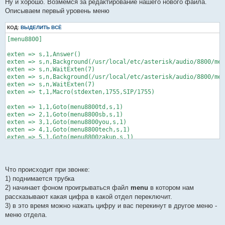
Ну и хорошо. Возмемся за редактирование нашего нового файла.
Описываем первый уровень меню
КОД:
ВЫДЕЛИТЬ ВСЁ
[menu8800]

exten => s,1,Answer()

exten => s,n,Background(/usr/local/etc/asterisk/audio/8800/men
exten => s,n,WaitExten(7)

exten => s,n,Background(/usr/local/etc/asterisk/audio/8800/men
exten => s,n,WaitExten(7)

exten => t,1,Macro(stdexten,1755,SIP/1755)

exten => 1,1,Goto(menu8800td,s,1)

exten => 2,1,Goto(menu8800sb,s,1)

exten => 3,1,Goto(menu8800you,s,1)

exten => 4,1,Goto(menu8800tech,s,1)

exten => 5,1,Goto(menu8800zakup,s,1)

exten => 6,1,Goto(menu8800kfc,s,1)

exten => 7,1,Goto(menu8800priem,s,1)

exten => 8,1,Goto(menu8800ved,s,1)

exten => 9,1,Goto(menu8800audit,s,1)

Что происходит при звонке:
exten => 0,1,Goto(menu8800ekonom,s,1)

1) поднимается трубка
2) начинает фоном проигрываться файл
menu
в котором нам
exten => *,1,Goto(,s,2)

рассказывают какая цифра в какой отдел переключит.
3) в это время можно нажать цифру и вас перекинут в другое меню -
меню отдела.