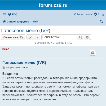
forum.cz6.ru
FAQ
Регистрация
Вход
П
Список форумов
VoIP
о
Голосовое меню (IVR)
и
Поиск
Расширен
Ответить
с
1 сообщение • Страница
1
из
1
к
RomA
Голосовое меню (IVR)
С
09 фев 2016, 09:34
о
о
Введение:
б
В целях оптимизации расходов на телефонию была предпринята
щ
е
попытка перейти на один многоканальный телефон для офиса.
н
Задумка такая - пользователь звонит на номер телефона, там ему
и
е
говорят на какие отделы можно переключиться, пользователь
переключается - звонят все телефоны в отделе разом - кто первый
взял - тот и говорит с пользователем.