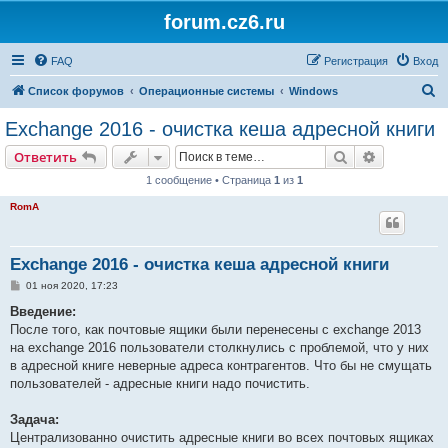
forum.cz6.ru
FAQ
Регистрация
Вход
П
Список форумов
Операционные системы
Windows
о
Exchange 2016 - очистка кеша адресной книги
и
Поиск
Расширен
Ответить
с
1 сообщение • Страница
1
из
1
к
RomA
Exchange 2016 - очистка кеша адресной книги
С
01 ноя 2020, 17:23
о
о
Введение:
б
После того, как почтовые ящики были перенесены с exchange 2013
щ
е
на exchange 2016 пользователи столкнулись с проблемой, что у них
н
в адресной книге неверные адреса контрагентов. Что бы не смущать
и
е
пользователей - адресные книги надо почистить.
Задача:
Централизованно очистить адресные книги во всех почтовых ящиках